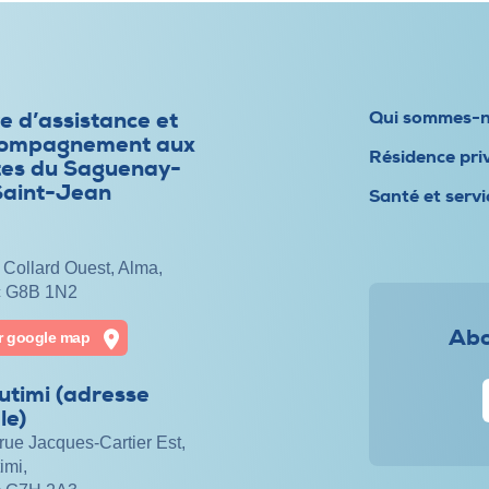
e d’assistance et
Qui sommes-
compagnement aux
Résidence pri
tes du Saguenay-
Saint-Jean
Santé et servi
 Collard Ouest, Alma,
 G8B 1N2
Abo
ur google map
utimi (adresse
le)
rue Jacques-Cartier Est,
imi,