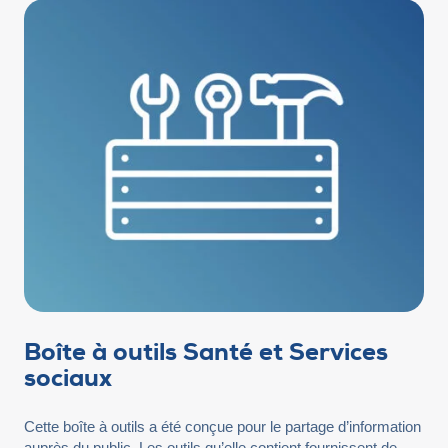
Publications RPA
Expliquer ma problématique
Police d'écriture lisible
Réinitialiser
ENGLISH
PUBLICATIONS
FAQ
NOUS
JOINDRE
Boîte à outils Santé et Services
sociaux
Cette boîte à outils a été conçue pour le partage d’information
auprès du public. Les outils qu’elle contient fournissent de