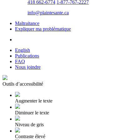
418 662-6774
1-877-767-2227
info@​plaintesante.ca
Maltraitance
Expliquer ma problématique
English
Publications
FAQ
Nous joindre
Outils d’accessibilité
Augmenter le texte
Diminuer le texte
Niveau de gris
Contraste élevé