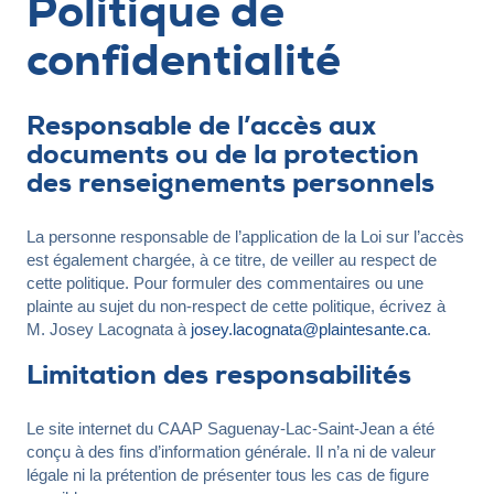
Politique de
Publications RPA
Expliquer ma problématique
Police d'écriture lisible
confidentialité
Réinitialiser
ENGLISH
PUBLICATIONS
FAQ
NOUS
Responsable de l’accès aux
JOINDRE
documents ou de la protection
des renseignements personnels
La personne responsable de l’application de la Loi sur l’accès
est également chargée, à ce titre, de veiller au respect de
cette politique. Pour formuler des commentaires ou une
plainte au sujet du non-respect de cette politique, écrivez à
M. Josey Lacognata à
josey.lacognata@plaintesante.ca
.
Limitation des responsabilités
Le site internet du CAAP Saguenay-Lac-Saint-Jean a été
conçu à des fins d’information générale. Il n’a ni de valeur
légale ni la prétention de présenter tous les cas de figure